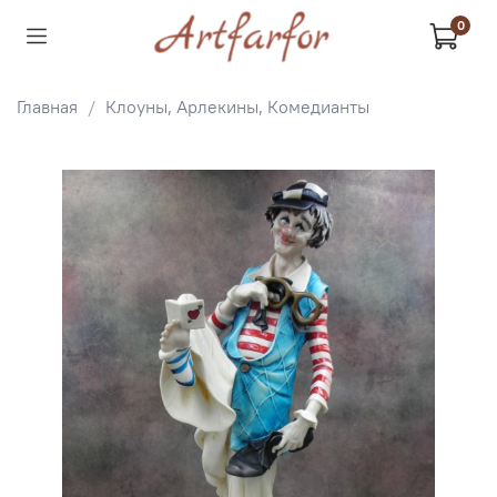
0
Главная
Клоуны, Арлекины, Комедианты