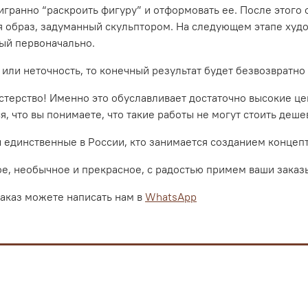
ранно “раскроить фигуру” и отформовать ее. После этого ф
ся образ, задуманный скульптором. На следующем этапе худ
ный первоначально.
 или неточность, то конечный результат будет безвозвратно
стерство! Именно это обуславливает достаточно высокие ц
, что вы понимаете, что такие работы не могут стоить деше
ы единственные в России, кто занимается созданием конце
ое, необычное и прекрасное, с радостью примем ваши заказ
заказ можете написать нам в
WhatsApp