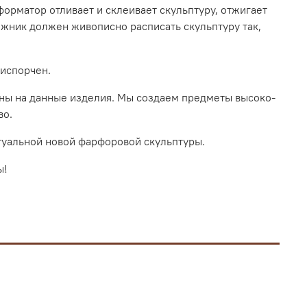
орматор отливает и склеивает скульптуру, отжигает
ожник должен живописно расписать скульптуру так,
 испорчен.
ены на данные изделия. Мы создаем предметы высоко-
во.
птуальной новой фарфоровой скульптуры.
ы!