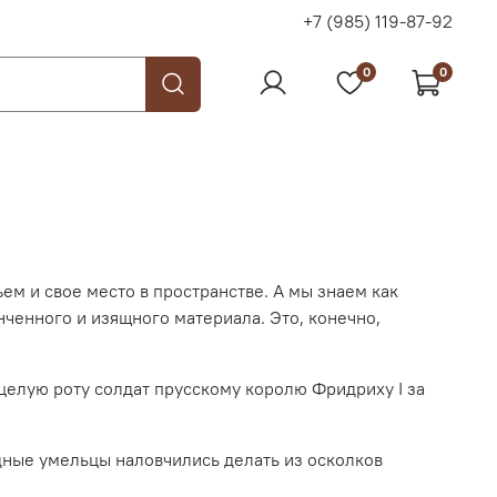
+7 (985) 119-87-92
0
0
м и свое место в пространстве. А мы знаем как
ченного и изящного материала. Это, конечно,
 целую роту солдат прусскому королю Фридриху I за
дные умельцы наловчились делать из осколков