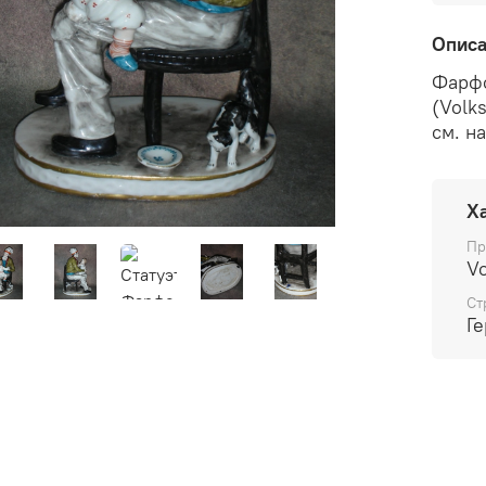
Опис
Фарфо
(Volks
см. на
Х
Пр
Vo
Ст
Г