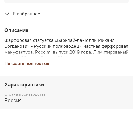
В избранное
Описание
Фарфоровая статуэтка «Барклай-де-Толли Михаил
Богданович - Русский полководец», частная фарфоровая
мануфактура, Россия, выпуск 2019 года. Лимитированый
тираж 100 штук. Высота 32 см.
Показать полностью
Барклай-де-Толли Михаил Богданович — российский
полководец шотландско-немецкого происхождения.
Военный министр, генерал-фельдмаршал. Фактически
Характеристики
исполнял обязанности Главнокомандующего Русской
армией в начале Отечественной войны 1812 года,
Страна производства
Россия