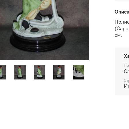
Опис
Полис
(Capo
см.
Х
Пр
C
Ст
И