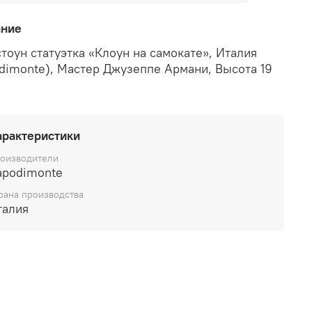
ание
тоун
статуэтка «Клоун на самокате», Италия
dimonte), Мастер Джузеппе Армани, Высота 19
арактеристики
оизводители
apodimonte
рана производства
талия