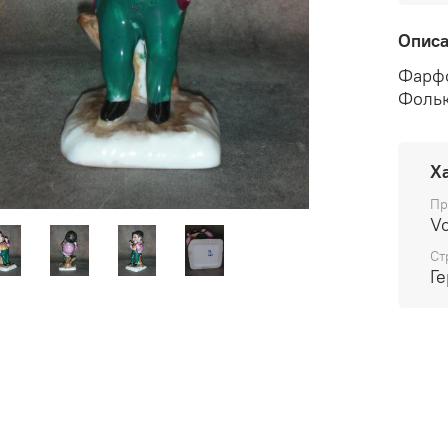
Опис
Фарфо
Фольк
Х
Пр
Vo
Ст
Г