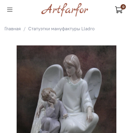
0
Главная
Статуэтки мануфактуры Lladro